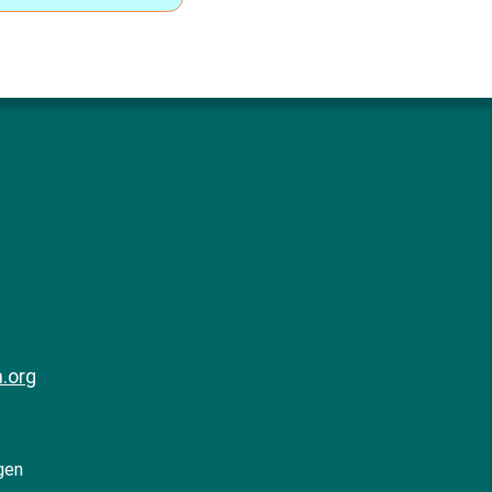
.org
gen