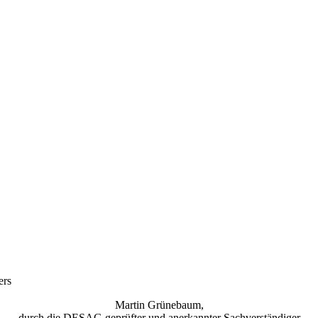
ers
Martin Grünebaum,
durch die DESAG geprüfter und anerkannter Sachverständiger